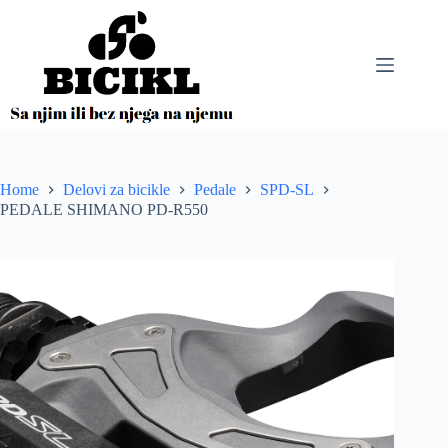
Skip
to
content
Home
Delovi za bicikle
Pedale
SPD-SL
PEDALE SHIMANO PD-R550