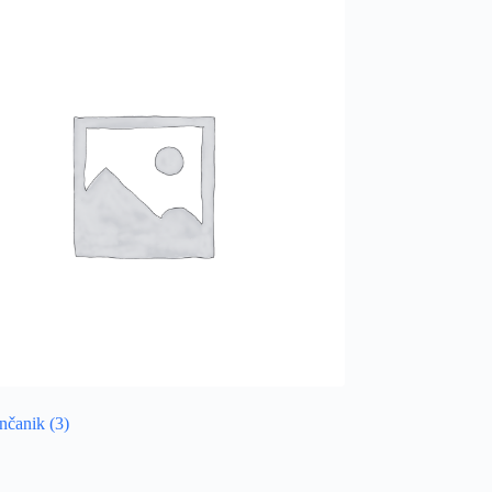
ančanik
(3)