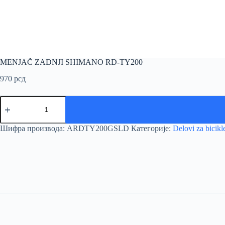
MENJAČ ZADNJI SHIMANO RD-TY200
970
рсд
MENJAČ
ZADNJI
SHIMANO
RD-
Шифра производа:
ARDTY200GSLD
Категорије:
Delovi za bicikl
TY200
количина