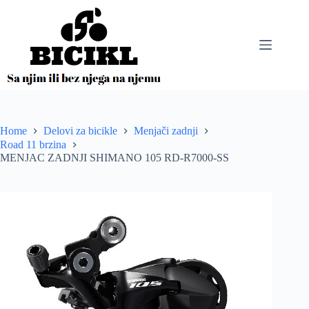
Skip
to
content
Home
Delovi za bicikle
Menjači zadnji
Road 11 brzina
MENJAC ZADNJI SHIMANO 105 RD-R7000-SS