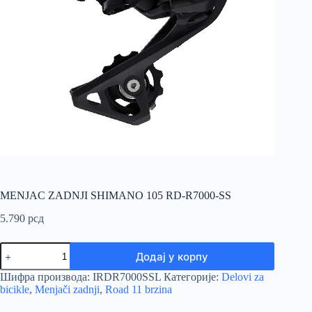
MENJAC ZADNJI SHIMANO 105 RD-R7000-SS
5.790
рсд
MENJAC
Додај у корпу
ZADNJI
SHIMANO
Шифра производа:
IRDR7000SSL
Категорије:
Delovi za
105
bicikle
,
Menjači zadnji
,
Road 11 brzina
RD-
R7000-