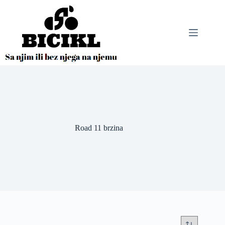
Skip
to
content
Road 11 brzina