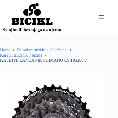
Skip
to
content
Home
Delovi za bicikle
Lančanici
Kasetni lančanik 7 brzina
KASETNI LANČANIK SHIMANO CS-HG200-7