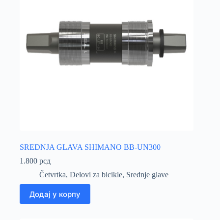
SREDNJA GLAVA SHIMANO BB-UN300
1.800
рсд
Četvrtka
,
Delovi za bicikle
,
Srednje glave
Додај у корпу