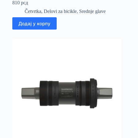
810
рсд
Četvrtka
,
Delovi za bicikle
,
Srednje glave
Додај у корпу