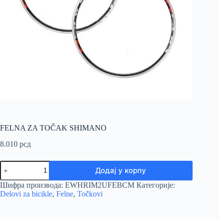
FELNA ZA TOČAK SHIMANO
8.010
рсд
FELNA
Додај у корпу
ZA
TOČAK
Шифра производа:
EWHRIM2UFEBCM
Категорије:
SHIMANO
Delovi za bicikle
,
Felne
,
Točkovi
количина