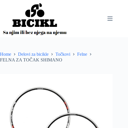
Skip
to
content
Home
Delovi za bicikle
Točkovi
Felne
FELNA ZA TOČAK SHIMANO