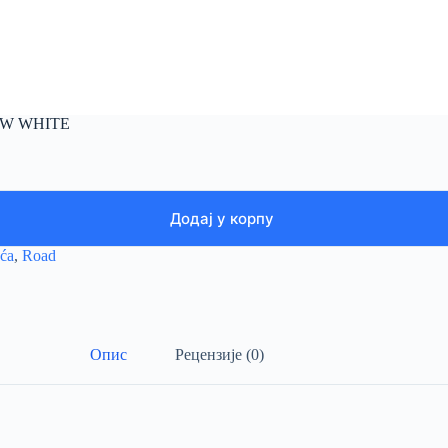
MW WHITE
Додај у корпу
uća
,
Road
Опис
Рецензије (0)