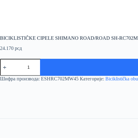
BICIKLISTIČKE CIPELE SHIMANO ROAD/ROAD SH-RC702
24.170
рсд
BICIKLISTIČKE
CIPELE
SHIMANO
ROAD/ROAD
Шифра производа:
ESHRC702MW45
Категорије:
Biciklistička ob
SH-
RC702MW
WHITE
количина