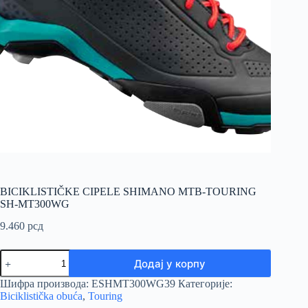
BICIKLISTIČKE CIPELE SHIMANO MTB-TOURING
SH-MT300WG
9.460
рсд
BICIKLISTIČKE
Додај у корпу
CIPELE
SHIMANO
Шифра производа:
ESHMT300WG39
Категорије:
MTB-
Biciklistička obuća
,
Touring
TOURING