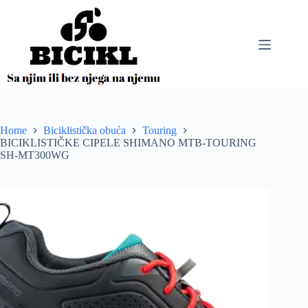
Skip
to
content
Home
Biciklistička obuća
Touring
BICIKLISTIČKE CIPELE SHIMANO MTB-TOURING
SH-MT300WG