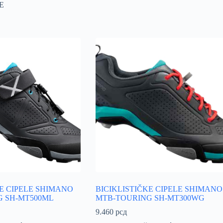
E
KE CIPELE SHIMANO
BICIKLISTIČKE CIPELE SHIMANO
 SH-MT500ML
MTB-TOURING SH-MT300WG
9.460
рсд