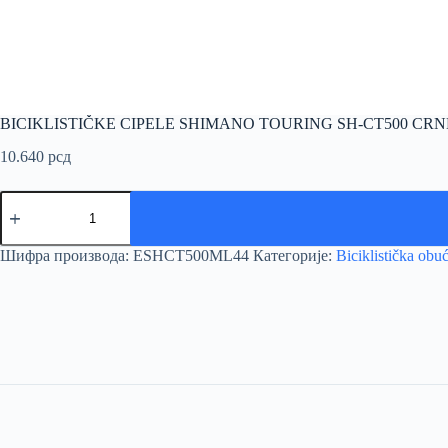
BICIKLISTIČKE CIPELE SHIMANO TOURING SH-CT500 CRN
10.640
рсд
BICIKLISTIČKE
CIPELE
SHIMANO
TOURING
Шифра производа:
ESHCT500ML44
Категорије:
Biciklistička obu
SH-
CT500
CRNE
количина