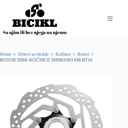
Skip
to
content
Home
Delovi za bicikle
Kočnice
Rotori
ROTOR DISK KOČNICE SHIMANO SM-RT10