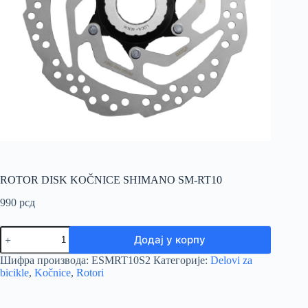
ROTOR DISK KOČNICE SHIMANO SM-RT10
990
рсд
ROTOR
Додај у корпу
DISK
KOČNICE
Шифра производа:
ESMRT10S2
Категорије:
Delovi za
SHIMANO
bicikle
,
Kočnice
,
Rotori
SM-
RT10
количина