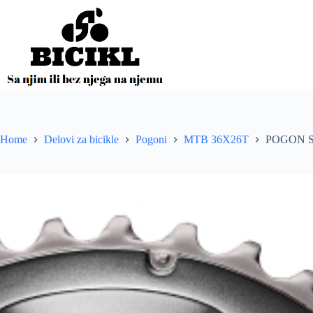
Skip
to
content
Home
Delovi za bicikle
Pogoni
MTB 36X26T
POGON S