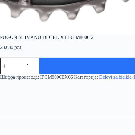
POGON SHIMANO DEORE XT FC-M8000-2
23.630
рсд
POGON
SHIMANO
DEORE
XT
Шифра производа:
IFCM8000EX66
Категорије:
Delovi za bicikle
,
FC-
M8000-
2
количина