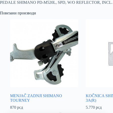
PEDALE SHIMANO PD-M520L, SPD, W/O REFLECTOR, INCL.
Повезани производи
MENJAČ ZADNJI SHIMANO
KOČNICA SHI
TOURNEY
3A(R)
870
рсд
5.770
рсд