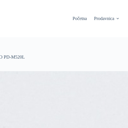
Početna
Prodavnica
O PD-M520L