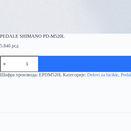
PEDALE SHIMANO PD-M520L
5.840
рсд
PEDALE
SHIMANO
PD-
M520L
Шифра производа:
EPDM520L
Категорије:
Delovi za bicikle
,
Pedal
количина