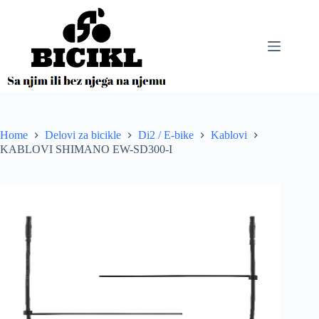
Skip
to
content
Home
Delovi za bicikle
Di2 / E-bike
Kablovi
KABLOVI SHIMANO EW-SD300-I