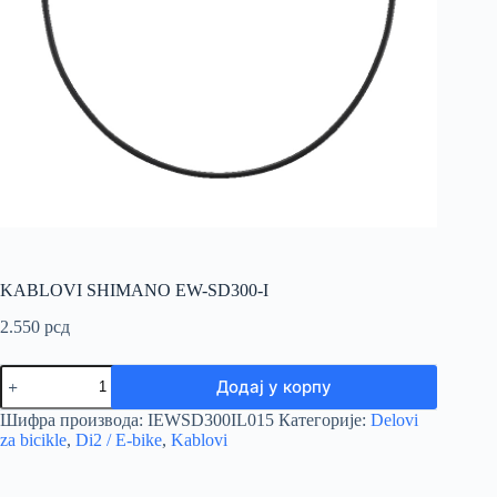
KABLOVI SHIMANO EW-SD300-I
2.550
рсд
KABLOVI
Додај у корпу
SHIMANO
EW-
Шифра производа:
IEWSD300IL015
Категорије:
Delovi
SD300-
za bicikle
,
Di2 / E-bike
,
Kablovi
I
количина