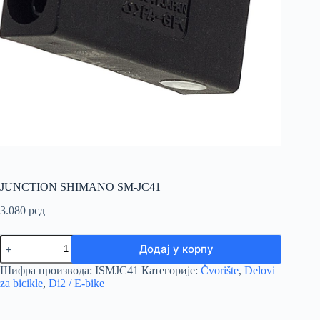
JUNCTION SHIMANO SM-JC41
3.080
рсд
JUNCTION
Додај у корпу
SHIMANO
SM-
Шифра производа:
ISMJC41
Категорије:
Čvorište
,
Delovi
JC41
za bicikle
,
Di2 / E-bike
количина