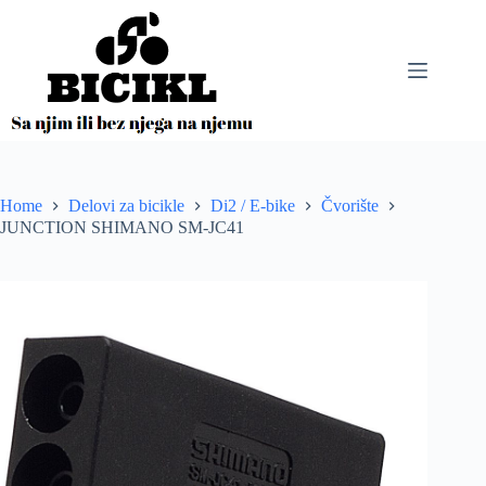
Skip
to
content
Home
Delovi za bicikle
Di2 / E-bike
Čvorište
JUNCTION SHIMANO SM-JC41