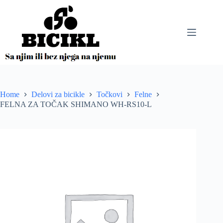
Skip
to
content
Home
Delovi za bicikle
Točkovi
Felne
FELNA ZA TOČAK SHIMANO WH-RS10-L