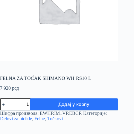
FELNA ZA TOČAK SHIMANO WH-RS10-L
7.920
рсд
FELNA
Додај у корпу
ZA
TOČAK
Шифра производа:
EWHRIM1VREBCR
Категорије:
SHIMANO
Delovi za bicikle
,
Felne
,
Točkovi
WH-
RS10-
L