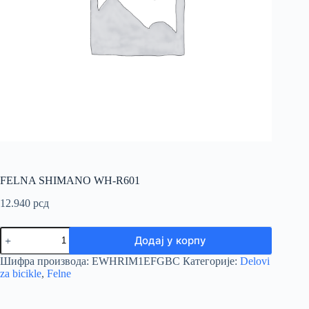
FELNA SHIMANO WH-R601
12.940
рсд
FELNA
Додај у корпу
SHIMANO
WH-
Шифра производа:
EWHRIM1EFGBC
Категорије:
Delovi
R601
za bicikle
,
Felne
количина