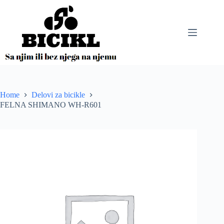
Skip
to
content
Home
Delovi za bicikle
FELNA SHIMANO WH-R601