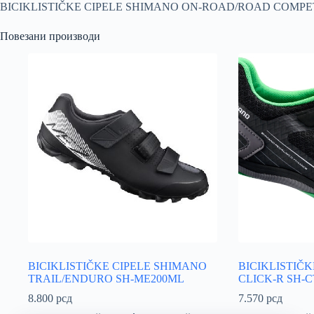
BICIKLISTIČKE CIPELE SHIMANO ON-ROAD/ROAD COMPE
Повезани производи
BICIKLISTIČKE CIPELE SHIMANO
BICIKLISTIČ
TRAIL/ENDURO SH-ME200ML
CLICK-R SH-C
8.800
рсд
7.570
рсд