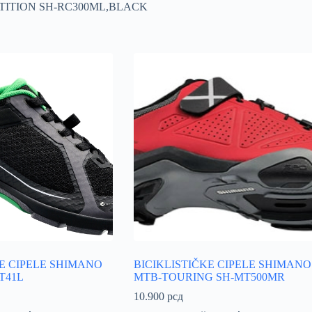
TITION SH-RC300ML,BLACK
KE CIPELE SHIMANO
BICIKLISTIČKE CIPELE SHIMANO
T41L
MTB-TOURING SH-MT500MR
10.900
рсд