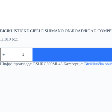
BICIKLISTIČKE CIPELE SHIMANO ON-ROAD/ROAD COMPE
11.810
рсд
BICIKLISTIČKE
CIPELE
SHIMANO
ON-
Шифра производа:
ESHRC300ML43
Категорије:
Biciklistička obu
ROAD/ROAD
COMPETITION
количина