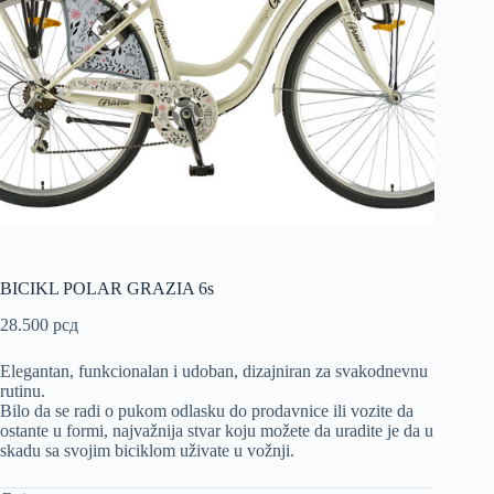
BICIKL POLAR GRAZIA 6s
28.500
рсд
Elegantan, funkcionalan i udoban, dizajniran za svakodnevnu
rutinu.
Bilo da se radi o pukom odlasku do prodavnice ili vozite da
ostante u formi, najvažnija stvar koju možete da uradite je da u
skadu sa svojim biciklom uživate u vožnji.