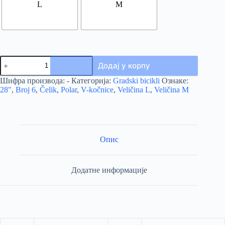
L
M
BICIKL
Додај у корпу
POLAR
GRAZIA
Шифра производа:
-
Категорија:
Gradski bicikli
Ознаке:
6s
28"
,
Broj 6
,
Čelik
,
Polar
,
V-kočnice
,
Veličina L
,
Veličina M
количина
Опис
Додатне информације