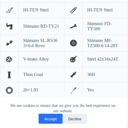
HI-TEN Steel
HI-TEN Steel
Shimano FD-
Shimano RD-TY21
TY500
Shimano SL-RS36
Shimano MF-
3×6-6 Revo
TZ500-6 14-28T
V-brake Alloy
Steel 42x34x24T
Thun Goal
36H
26×1.95
Yes
We use cookies to ensure that we give you the best experience on
our website.
Accept
Decline
Copyright © 2026 - Bicikl Trgovina - Kruševac