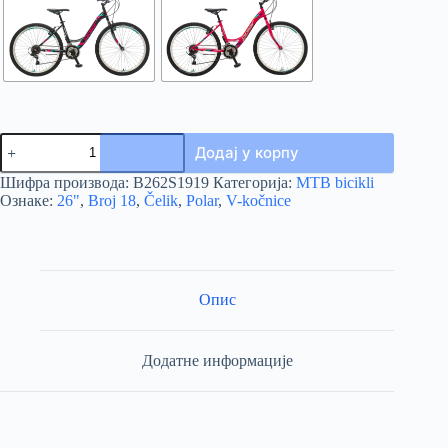
BICIKL
Додај у корпу
POLAR
MODESTY
Шифра производа:
B262S1919
Категорија:
MTB bicikli
26
Ознаке:
26"
,
Broj 18
,
Čelik
,
Polar
,
V-kočnice
количина
Опис
Додатне информације