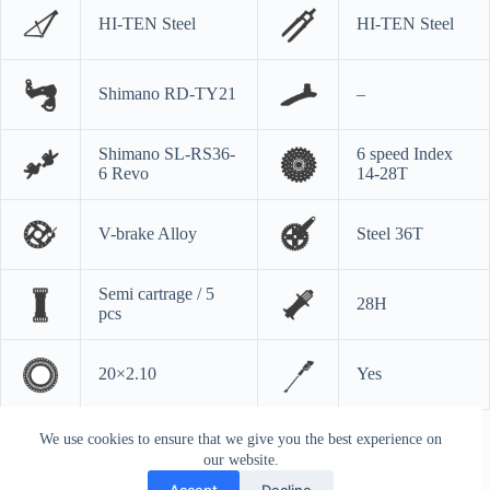
HI-TEN Steel
HI-TEN Steel
Shimano RD-TY21
–
Shimano SL-RS36-
6 speed Index
6 Revo
14-28T
V-brake Alloy
Steel 36T
Semi cartrage / 5
28H
pcs
20×2.10
Yes
We use cookies to ensure that we give you the best experience on
our website.
Accept
Decline