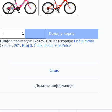
BICIKL
Додај у корпу
POLAR
MODESTY
Шифра производа:
B202S1620
Категорија:
Dečiji bicikli
20
Ознаке:
20"
,
Broj 6
,
Čelik
,
Polar
,
V-kočnice
количина
Опис
Додатне информације