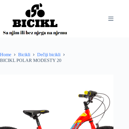
Skip
to
content
Home
Bicikli
Dečiji bicikli
BICIKL POLAR MODESTY 20