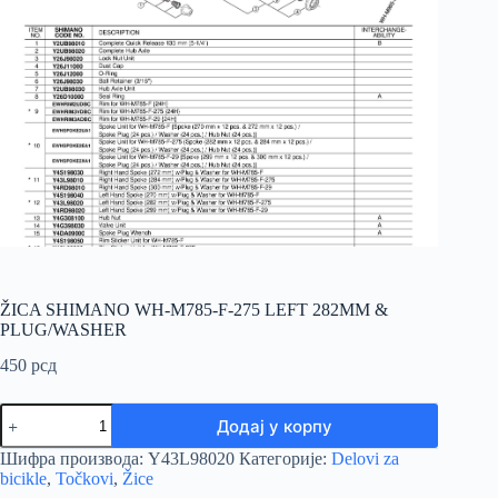
ŽICA SHIMANO WH-M785-F-275 LEFT 282MM &
PLUG/WASHER
450
рсд
ŽICA
Додај у корпу
SHIMANO
WH-
Шифра производа:
Y43L98020
Категорије:
Delovi za
M785-
bicikle
,
Točkovi
,
Žice
F-