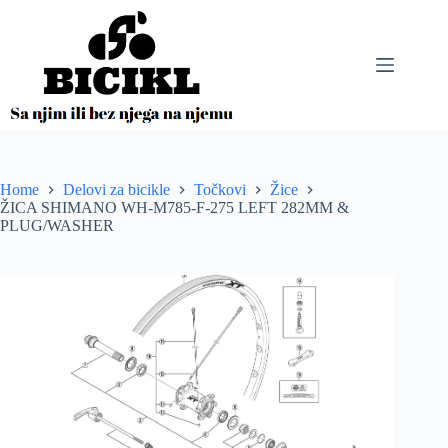
Skip
to
content
Home
Delovi za bicikle
Točkovi
Žice
ŽICA SHIMANO WH-M785-F-275 LEFT 282MM &
PLUG/WASHER