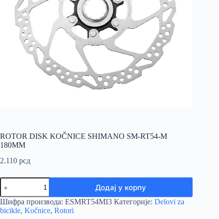
ROTOR DISK KOČNICE SHIMANO SM-RT54-M
180MM
2.110
рсд
ROTOR
Додај у корпу
DISK
KOČNICE
Шифра производа:
ESMRT54MI3
Категорије:
Delovi za
SHIMANO
bicikle
,
Kočnice
,
Rotori
SM-