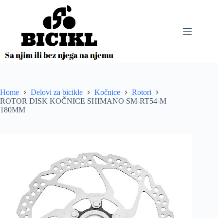
Skip
to
content
Home
Delovi za bicikle
Kočnice
Rotori
ROTOR DISK KOČNICE SHIMANO SM-RT54-M
180MM