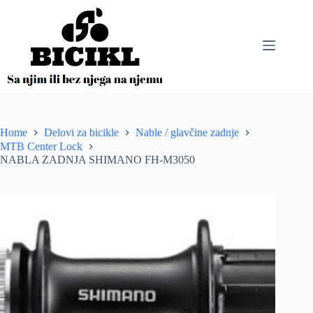
Skip
to
content
Home
Delovi za bicikle
Nable / glavčine zadnje
MTB Center Lock
NABLA ZADNJA SHIMANO FH-M3050