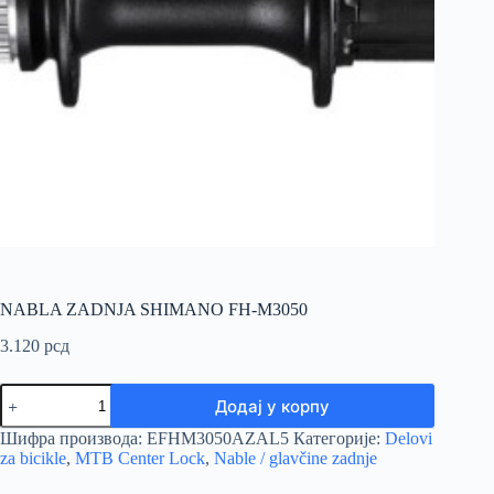
NABLA ZADNJA SHIMANO FH-M3050
3.120
рсд
NABLA
Додај у корпу
ZADNJA
SHIMANO
Шифра производа:
EFHM3050AZAL5
Категорије:
Delovi
FH-
za bicikle
,
MTB Center Lock
,
Nable / glavčine zadnje
M3050
количина