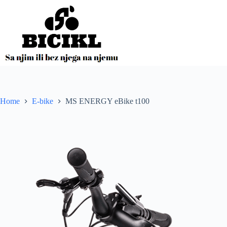
Skip
to
content
Home
E-bike
MS ENERGY eBike t100