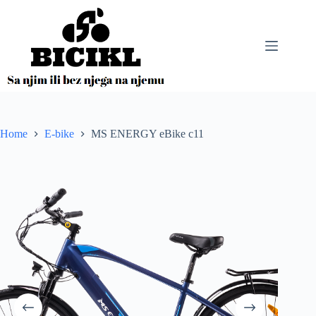
Skip
to
content
Home
E-bike
MS ENERGY eBike c11