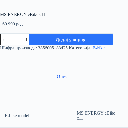
MS ENERGY eBike c11
160.999
рсд
MS
Додај у корпу
ENERGY
eBike
Шифра производа:
3856005183425
Категорија:
E-bike
c11
количина
Опис
MS ENERGY eBike
E-bike model
c11