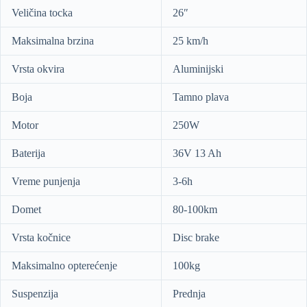
Veličina tocka
26″
Maksimalna brzina
25 km/h
Vrsta okvira
Aluminijski
Boja
Tamno plava
Motor
250W
Baterija
36V 13 Ah
Vreme punjenja
3-6h
Domet
80-100km
Vrsta kočnice
Disc brake
Maksimalno opterećenje
100kg
Suspenzija
Prednja