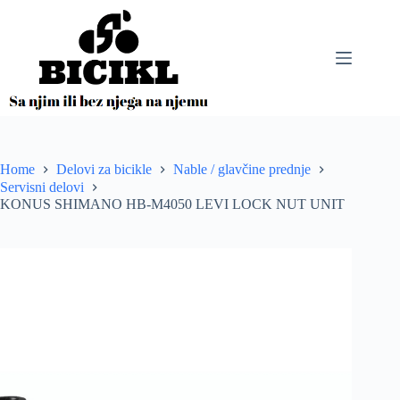
Skip
to
content
Home
Delovi za bicikle
Nable / glavčine prednje
Servisni delovi
KONUS SHIMANO HB-M4050 LEVI LOCK NUT UNIT