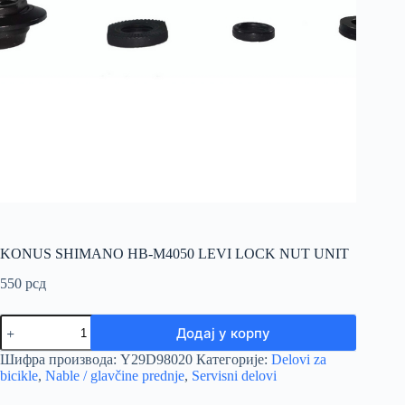
KONUS SHIMANO HB-M4050 LEVI LOCK NUT UNIT
550
рсд
KONUS
Додај у корпу
SHIMANO
HB-
Шифра производа:
Y29D98020
Категорије:
Delovi za
M4050
bicikle
,
Nable / glavčine prednje
,
Servisni delovi
LEVI
LOCK