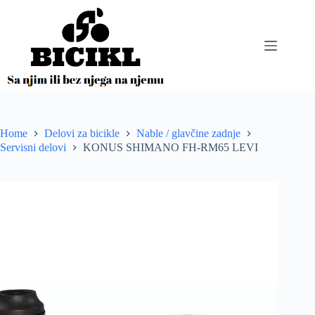
Skip
to
content
Home
Delovi za bicikle
Nable / glavčine zadnje
Servisni delovi
KONUS SHIMANO FH-RM65 LEVI