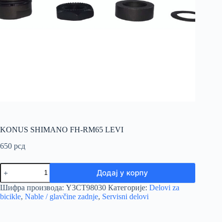
KONUS SHIMANO FH-RM65 LEVI
650
рсд
KONUS
Додај у корпу
SHIMANO
FH-
Шифра производа:
Y3CT98030
Категорије:
Delovi za
RM65
bicikle
,
Nable / glavčine zadnje
,
Servisni delovi
LEVI
количина