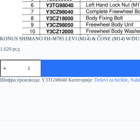
KONUS SHIMANO FH-M785 LEVI (M14) & CONE (M14) W/D
1.620
рсд
KONUS
SHIMANO
FH-
M785
Шифра производа:
Y3TG98040
Категорије:
Delovi za bicikle
,
Nabl
LEVI
(M14)
&
CONE
(M14)
W/DUST
COVER
количина