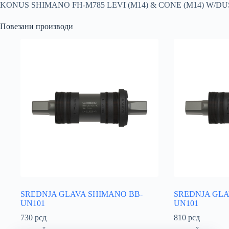
KONUS SHIMANO FH-M785 LEVI (M14) & CONE (M14) W/D
Повезани производи
SREDNJA GLAVA SHIMANO BB-
SREDNJA GLA
UN101
UN101
730
рсд
810
рсд