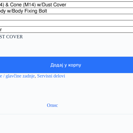
UST COVER
Додај у корпу
e / glavčine zadnje
,
Servisni delovi
Опис