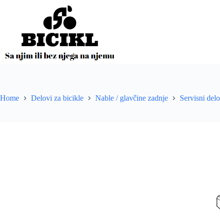
Skip
to
content
Home
Delovi za bicikle
Nable / glavčine zadnje
Servisni delo