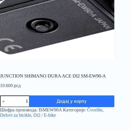
JUNCTION SHIMANO DURA ACE DI2 SM-EW90-A
10.600
рсд
JUNCTION
Додај у корпу
SHIMANO
DURA
Шифра производа:
ISMEW90A
Категорије:
Čvorište
,
ACE
Delovi za bicikle
,
Di2 / E-bike
DI2
SM-
EW90-