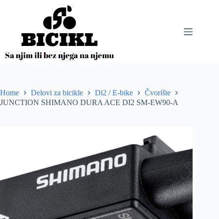
Skip
to
content
Home
Delovi za bicikle
Di2 / E-bike
Čvorište
JUNCTION SHIMANO DURA ACE DI2 SM-EW90-A