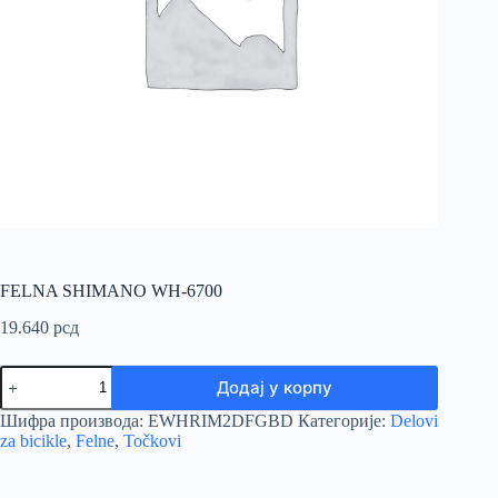
FELNA SHIMANO WH-6700
19.640
рсд
FELNA
Додај у корпу
SHIMANO
WH-
Шифра производа:
EWHRIM2DFGBD
Категорије:
Delovi
6700
za bicikle
,
Felne
,
Točkovi
количина