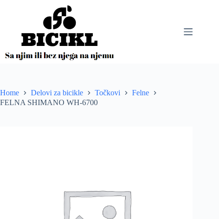
Skip
to
content
Home
Delovi za bicikle
Točkovi
Felne
FELNA SHIMANO WH-6700