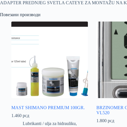
ADAPTER PREDNJEG SVETLA CATEYE ZA MONTAŽU NA KA
Повезани производи
MAST SHIMANO PREMIUM 100GR.
BRZINOMER C
VL520
1.460
рсд
1.800
рсд
Lubrikanti / ulja za hidrauliku
,