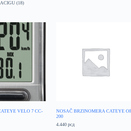
CIGU (18)
ATEYE VELO 7 CC-
NOSAČ BRZINOMERA CATEYE OF
200
4.440
рсд