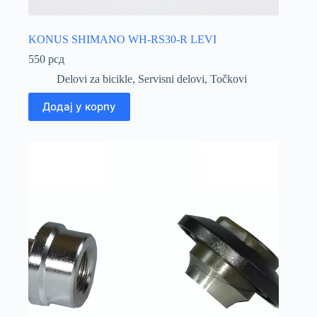
KONUS SHIMANO WH-RS30-R LEVI
550
рсд
Delovi za bicikle
,
Servisni delovi
,
Točkovi
Додај у корпу