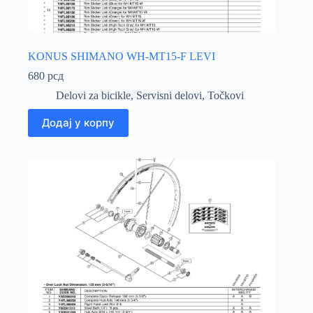
KONUS SHIMANO WH-MT15-F LEVI
680
рсд
Delovi za bicikle
,
Servisni delovi
,
Točkovi
Додај у корпу