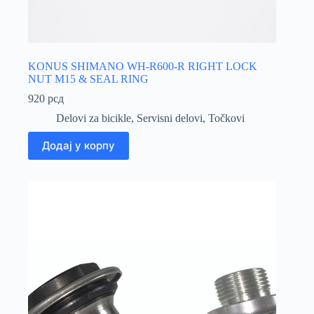
KONUS SHIMANO WH-R600-R RIGHT LOCK
NUT M15 & SEAL RING
920
рсд
Delovi za bicikle
,
Servisni delovi
,
Točkovi
Додај у корпу