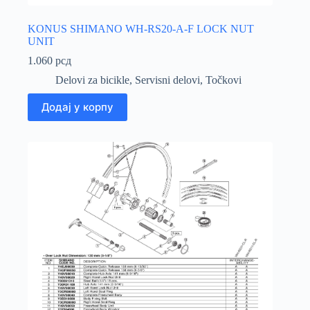
KONUS SHIMANO WH-RS20-A-F LOCK NUT
UNIT
1.060
рсд
Delovi za bicikle
,
Servisni delovi
,
Točkovi
Додај у корпу