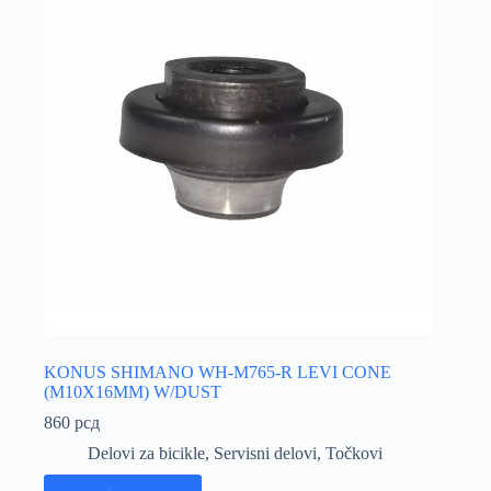
KONUS SHIMANO WH-M765-R LEVI CONE
(M10X16MM) W/DUST
860
рсд
Delovi za bicikle
,
Servisni delovi
,
Točkovi