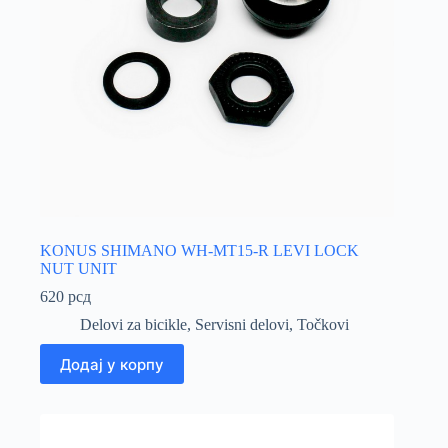
KONUS SHIMANO WH-MT15-R LEVI LOCK
NUT UNIT
620
рсд
Delovi za bicikle
,
Servisni delovi
,
Točkovi
Додај у корпу