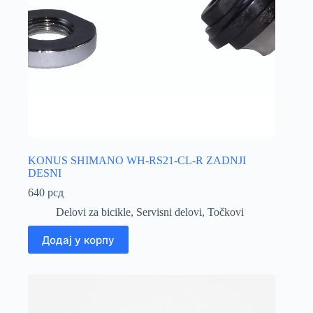
KONUS SHIMANO WH-RS21-CL-R ZADNJI
DESNI
640
рсд
Delovi za bicikle
,
Servisni delovi
,
Točkovi
Додај у корпу