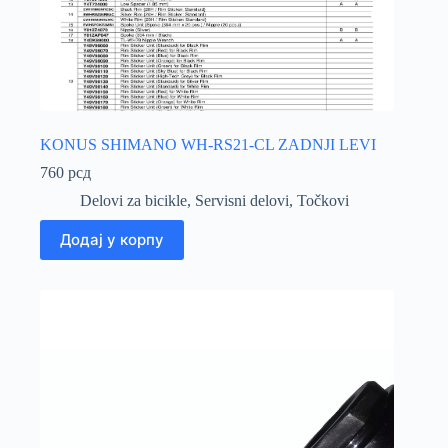
KONUS SHIMANO WH-RS21-CL ZADNJI LEVI
760
рсд
Delovi za bicikle
,
Servisni delovi
,
Točkovi
Додај у корпу