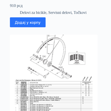
910
рсд
Delovi za bicikle
,
Servisni delovi
,
Točkovi
Додај у корпу