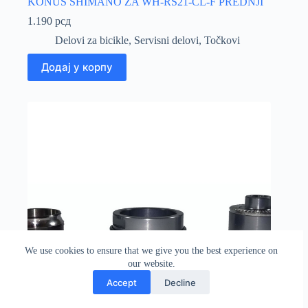
KONUS SHIMANO ZA WH-RS21-CL-F PREDNJI
1.190
рсд
Delovi za bicikle
,
Servisni delovi
,
Točkovi
Додај у корпу
We use cookies to ensure that we give you the best experience on
our website.
Accept
Decline