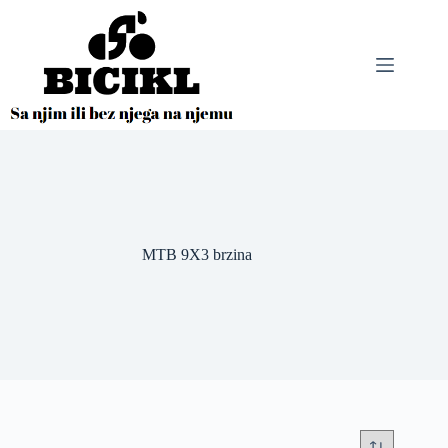
Skip
to
content
MTB 9X3 brzina