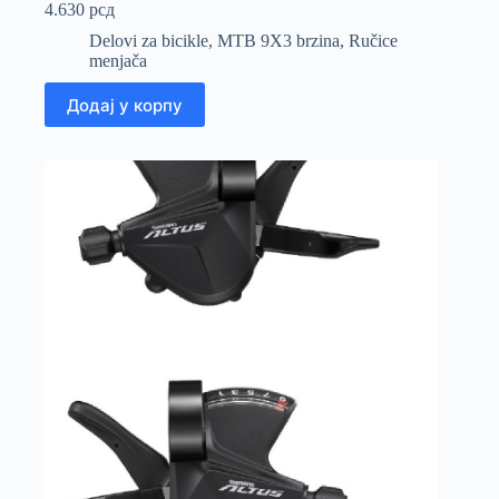
4.630
рсд
Delovi za bicikle
,
MTB 9X3 brzina
,
Ručice
menjača
Додај у корпу