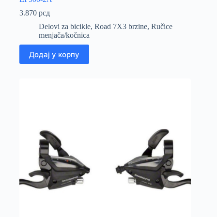
3.870
рсд
Delovi za bicikle
,
Road 7X3 brzine
,
Ručice
menjača/kočnica
Додај у корпу