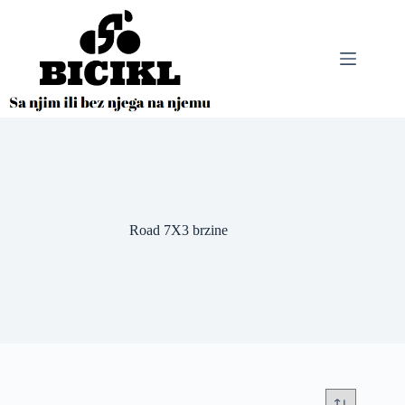
Skip
to
content
Road 7X3 brzine