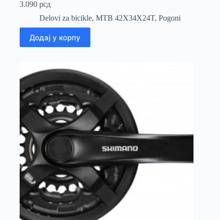
3.090
рсд
Delovi za bicikle
,
MTB 42X34X24T
,
Pogoni
Додај у корпу