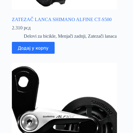
ZATEZAČ LANCA SHIMANO ALFINE CT-S500
2.310
рсд
Delovi za bicikle
,
Menjači zadnji
,
Zatezači lanaca
Додај у корпу