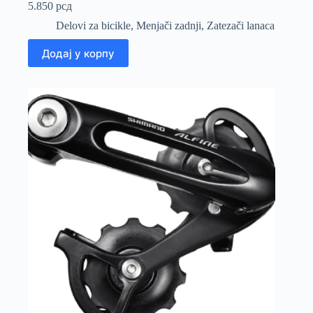
5.850
рсд
Delovi za bicikle
,
Menjači zadnji
,
Zatezači lanaca
Додај у корпу