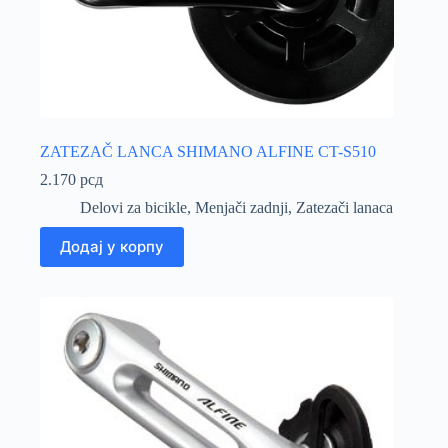
ZATEZAČ LANCA SHIMANO ALFINE CT-S510
2.170
рсд
Delovi za bicikle
,
Menjači zadnji
,
Zatezači lanaca
Додај у корпу