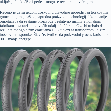
uključujući i kućište i perle – mogu se reciklirati u više guma.
Rečeno je da su ukupni troškovi proizvodnje uporedivi sa troškovima
gumenih guma, pošto „napredna proizvodna tehnologija“ kompanije
omogućava da se gume proizvode u relativno malim regionalnim
fabrikama, za razliku od većih udaljenih fabrika. Ovo bi trebalo da
rezultira mnogo nižim emisijama CO2 u vezi sa transportom i nižim
troškovima isporuke. Štaviše, tvrdi se da proizvodni proces koristi do
90% manje energije.