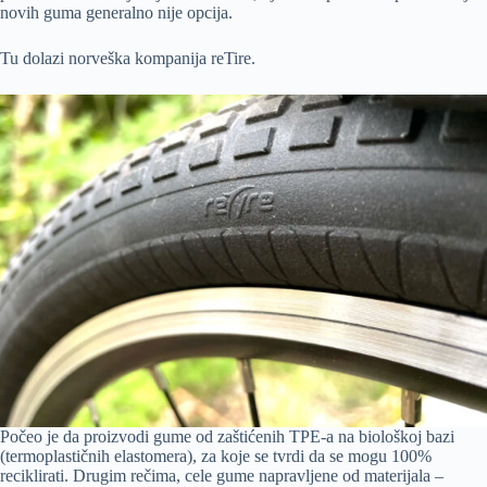
novih guma generalno nije opcija.
Tu dolazi norveška kompanija reTire.
Počeo je da proizvodi gume od zaštićenih TPE-a na biološkoj bazi
(termoplastičnih elastomera), za koje se tvrdi da se mogu 100%
reciklirati. Drugim rečima, cele gume napravljene od materijala –