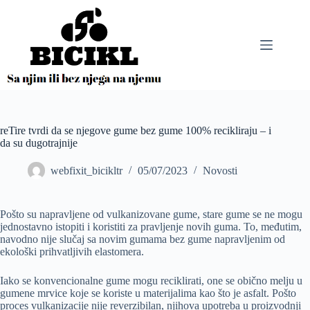
Skip
to
content
reTire tvrdi da se njegove gume bez gume 100% recikliraju – i
da su dugotrajnije
webfixit_bicikltr
05/07/2023
Novosti
Pošto su napravljene od vulkanizovane gume, stare gume se ne mogu
jednostavno istopiti i koristiti za pravljenje novih guma. To, međutim,
navodno nije slučaj sa novim gumama bez gume napravljenim od
ekološki prihvatljivih elastomera.
Iako se konvencionalne gume mogu reciklirati, one se obično melju u
gumene mrvice koje se koriste u materijalima kao što je asfalt. Pošto
proces vulkanizacije nije reverzibilan, njihova upotreba u proizvodnji